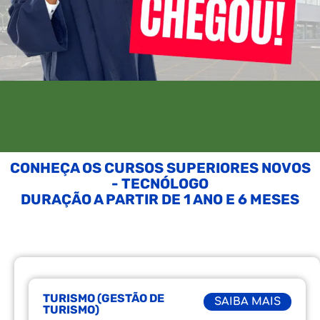
CONHEÇA OS CURSOS SUPERIORES NOVOS
- TECNÓLOGO
DURAÇÃO A PARTIR DE 1 ANO E 6 MESES
TURISMO (GESTÃO DE
SAIBA MAIS
TURISMO)