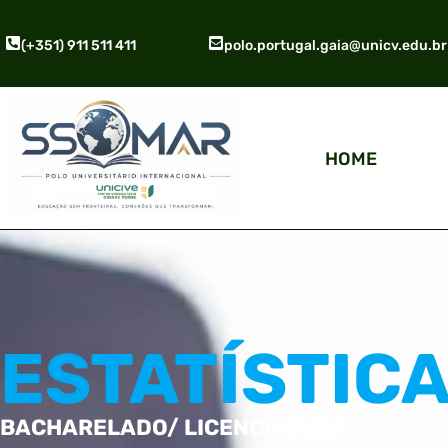
(+351) 911 511 411
polo.portugal.gaia@unicv.edu.br
HOME
ESTATÍSTIC
BACHARELADO/ LICENCIATURA