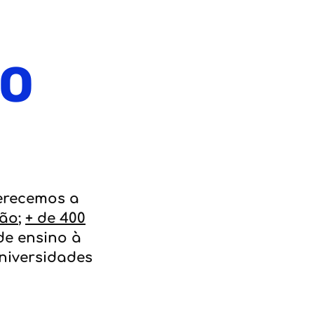
IO
ferecemos a
ção
;
+ de 400
e ensino à
niversidades