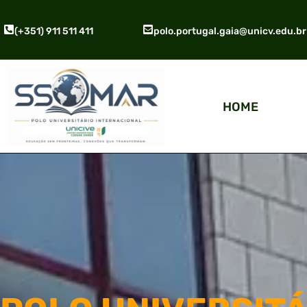
(+351) 911 511 411
polo.portugal.gaia@unicv.edu.br
HOME
Lorem ipsum dolor sit amet, consectetur adipiscing elit. 