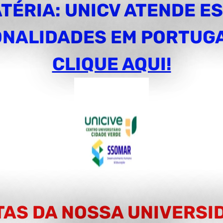
ATÉRIA: UNICV ATENDE E
ONALIDADES EM PORTUGA
CLIQUE AQUI!
TAS DA NOSSA UNIVERSI