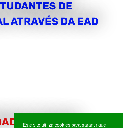
STUDANTES DE
L ATRAVÉS DA EAD
DADE NO BRASIL
Este site utiliza cookies para garantir que