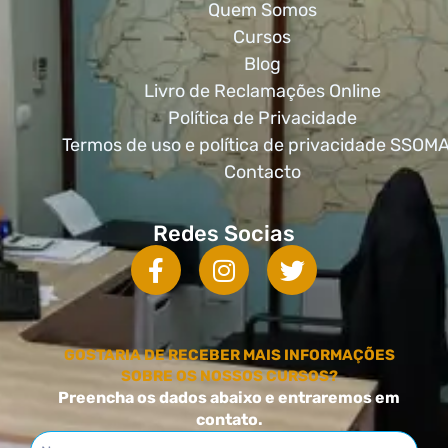
Quem Somos
Cursos
Blog
Livro de Reclamações Online
Política de Privacidade
Termos de uso e política de privacidade SSOM
Contacto
Redes Socias
GOSTARIA DE RECEBER MAIS INFORMAÇÕES
SOBRE OS NOSSOS CURSOS?
Preencha os dados abaixo e entraremos em
contato.