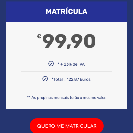
MATRÍCULA
99,90
€
* + 23% de IVA
*Total = 122,87 Euros
** As propinas mensais terão o mesmo valor.
QUERO ME MATRICULAR