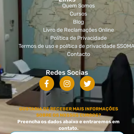
Quem Somos
Cursos
Blog
Livro de Reclamações Online
Política de Privacidade
Termos de uso e política de privacidade SSOM
Contacto
Redes Socias
GOSTARIA DE RECEBER MAIS INFORMAÇÕES
SOBRE OS NOSSOS CURSOS?
Preencha os dados abaixo e entraremos em
contato.