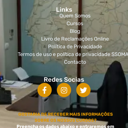
Links
Quem Somos
Cursos
Blog
Livro de Reclamações Online
Política de Privacidade
Termos de uso e política de privacidade SSOM
Contacto
Redes Socias
GOSTARIA DE RECEBER MAIS INFORMAÇÕES
SOBRE OS NOSSOS CURSOS?
Preencha os dados abaixo e entraremos em