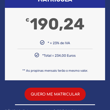
190,24
€
* + 23% de IVA
*Total = 234,00 Euros
** As propinas mensais terão o mesmo valor.
QUERO ME MATRICULAR