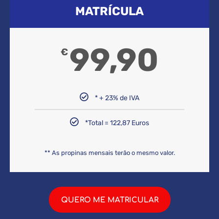
MATRÍCULA
99,90
€
* + 23% de IVA
*Total = 122,87 Euros
** As propinas mensais terão o mesmo valor.
QUERO ME MATRICULAR