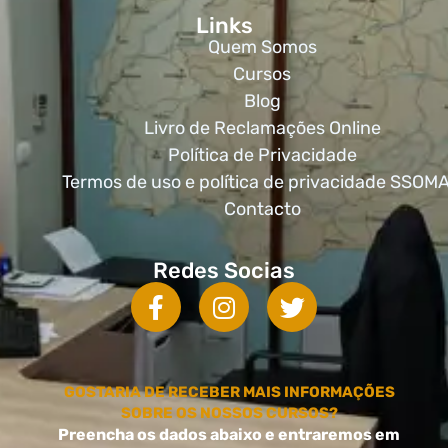
Links
Quem Somos
Cursos
Blog
Livro de Reclamações Online
Política de Privacidade
Termos de uso e política de privacidade SSOM
Contacto
Redes Socias
GOSTARIA DE RECEBER MAIS INFORMAÇÕES
SOBRE OS NOSSOS CURSOS?
Preencha os dados abaixo e entraremos em