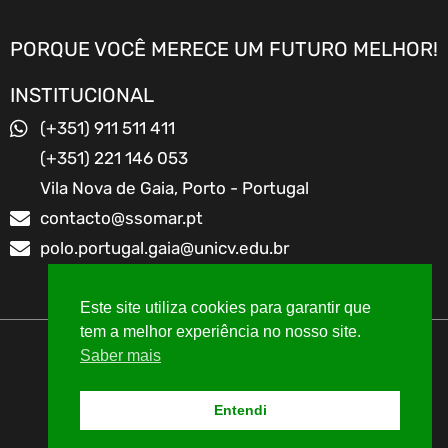
PORQUE VOCÊ MERECE UM FUTURO MELHOR!
INSTITUCIONAL
(+351) 911 511 411
(+351) 221 146 053
Vila Nova de Gaia, Porto - Portugal
contacto@ssomar.pt
polo.portugal.gaia@unicv.edu.br
Este site utiliza cookies para garantir que
tem a melhor experiência no nosso site.
Saber mais
TODOS OS DIREITOS RESERVADOS
Entendi