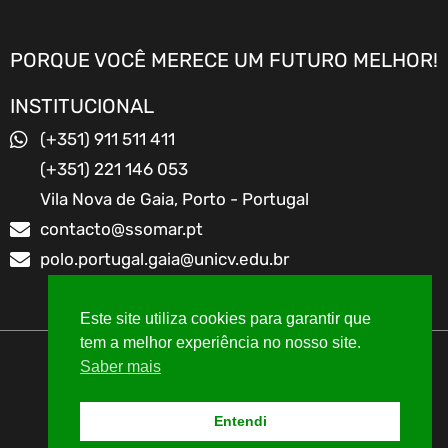
PORQUE VOCÊ MERECE UM FUTURO MELHOR!
INSTITUCIONAL
(+351) 911 511 411
(+351) 221 146 053
Vila Nova de Gaia, Porto - Portugal
contacto@ssomar.pt
polo.portugal.gaia@unicv.edu.br
Este site utiliza cookies para garantir que
tem a melhor experiência no nosso site.
Saber mais
TODOS OS DIREITOS RESERVADOS
Entendi