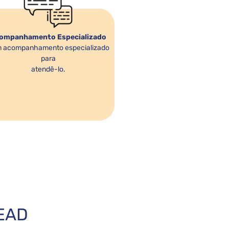
ompanhamento Especializado
 acompanhamento especializado
para
atendê-lo.
 EAD