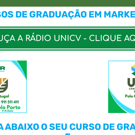
SOS DE GRADUAÇÃO EM MARK
ÇA A RÁDIO UNICV - CLIQUE A
 ABAIXO O SEU CURSO DE G