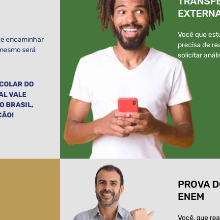
TRANSF
EXTERN
Você que estu
eve encaminhar
precisa de re
o mesmo será
solicitar aná
SCOLAR DO
AL VALE
 BRASIL,
ÇÃO!
PROVA D
ENEM
Você, que rea