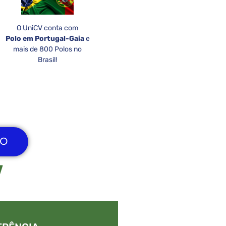
O UniCV conta com
Polo em Portugal-Gaia
e
mais de 800 Polos no
Brasil!
ÃO
V