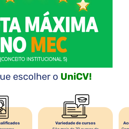
ue escolher o
UniCV!
alificados
Variedade de cursos
Ac