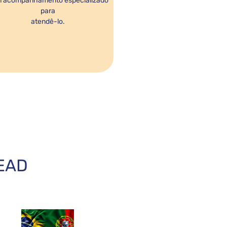
 acompanhamento especializado
para
atendê-lo.
 EAD