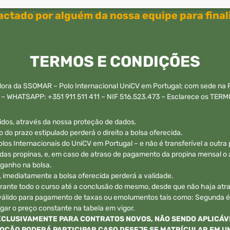
actado por alguém da nossa equipe para finali
TERMOS E CONDIÇÕES
ra da SSOMAR – Polo Internacional UniCV em Portugal; com sede na Ru
6 – WHATSAPP: +351 911 511 411 – NIF 516.523.473 – Esclarece os T
idos, através da nossa proteção de dados.
do prazo estipulado perderá o direito a bolsa oferecida.
s Internacionais do UniCV em Portugal – e não é transferível a outra
as propinas, e, em caso de atraso de pagamento da propina mensal o a
 ganho na bolsa.
 imediatamente a bolsa oferecida perderá a validade.
urante todo o curso até a conclusão do mesmo, desde que não haja at
válido para pagamento de taxas ou emolumentos tais como: Segunda ép
gar o preço constante na tabela em vigor.
XCLUSIVAMENTE PARA CONTRATOS NOVOS, NÃO SENDO APLICÁV
OÇÃO PODERÁ PARTICIPAR CASO DESEJE SE MATRÍCULAR EM U