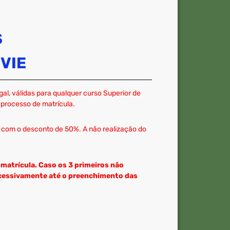
S
VIE
l, válidas para qualquer curso Superior de
processo de matrícula.
 com o desconto de 50%. A não realização do
matrícula. Caso os 3 primeiros não
ucessivamente até o preenchimento das