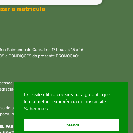
zar a matrícula
a Raimundo de Carvalho, 171 -salas 15 e 16 –
ERMOS e CONDIÇÕES da presente PROMOÇÃO:
 pessoa.
graciado perderá imediatamente o direito a bolsa e
Este site utiliza cookies para garantir que
tem a melhor experiência no nosso site.
raso de pagamento.
Saber mais
oca; prova substitutiva; dependência de matéria,
Entendi
EL PARA CONTRATOS EM VIGOR E ALUNOS EM
M NOVO CURSO SEM QUE HAJA DESISTÊNCIA DO