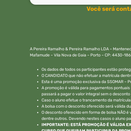
Você será cont
A Pereira Ramalho & Pereira Ramalho LDA – Mantenedo
Mafamude – Vila Nova de Gaia – Porto – CP: 4430-18
Os dados de todos os participantes estão proteg
O CANDIDATO que não efetuar a matrícula dentro 
Esta é uma promoção exclusiva da SSOMAR – Polo
A promoção é válida para pagamentos pontuais d
passará a pagar o valor integral sem o desconto
Caso o aluno efetue o trancamento da matrícula,
A bolsa com o desconto oferecido será válida d
O desconto oferecido em forma de bolsa NÃO é 
dentre outros. Devendo nestes casos o aluno pa
IMPORTANTE: ESTÁ PROMOÇÃO É VÁLIDA E
CURSO QUE QUEIRAM PARTICIPAR DA PROM