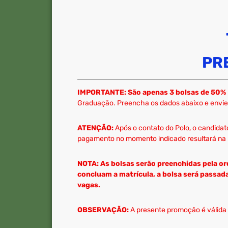
PR
IMPORTANTE:
São apenas 3 bolsas de 50%
Graduação. Preencha os dados abaixo e envie.
ATENÇÃO:
Após o contato do Polo, o candidato
pagamento no momento indicado resultará na 
NOTA: As bolsas serão preenchidas pela or
concluam a matrícula, a bolsa será passa
vagas.
OBSERVAÇÃO:
A presente promoção é válida