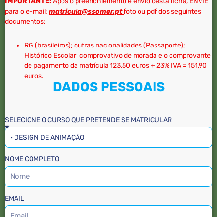
IMPORTANTE:
Após o preenchiemento e envio desta ficha, ENVIE
para o e-mail:
matricula@ssomar.pt
foto ou pdf dos seguintes
documentos:
RG (brasileiros); outras nacionalidades (Passaporte);
Histórico Escolar; comprovativo de morada e o comprovante
de pagamento da matrícula 123,50 euros + 23% IVA = 151,90
euros.
DADOS PESSOAIS
SELECIONE O CURSO QUE PRETENDE SE MATRICULAR
NOME COMPLETO
EMAIL