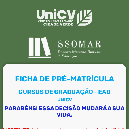
FICHA DE PRÉ-MATRÍCULA
CURSOS DE GRADUAÇÃO - EAD
UNICV
PARABÉNS! ESSA DECISÃO MUDARÁ A SUA
VIDA.