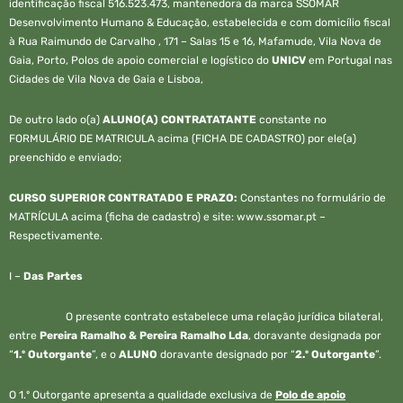
identificação fiscal 516.523.473, mantenedora da marca SSOMAR
Desenvolvimento Humano & Educação, estabelecida e com domicílio fiscal
à Rua Raimundo de Carvalho , 171 – Salas 15 e 16, Mafamude, Vila Nova de
Gaia, Porto, Polos de apoio comercial e logístico do
UNICV
em Portugal nas
Cidades de Vila Nova de Gaia e Lisboa,
De outro lado o(a)
ALUNO(A) CONTRATATANTE
constante no
FORMULÁRIO DE MATRICULA acima (FICHA DE CADASTRO) por ele(a)
preenchido e enviado;
CURSO SUPERIOR CONTRATADO E PRAZO:
Constantes no formulário de
MATRÍCULA acima (ficha de cadastro) e site: www.ssomar.pt –
Respectivamente.
I –
Das Partes
O presente contrato estabelece uma relação jurídica bilateral,
entre
Pereira Ramalho & Pereira Ramalho Lda
, doravante designada por
“
1.º Outorgante
”, e o
ALUNO
doravante designado por “
2.º Outorgante
”.
O 1.º Outorgante apresenta a qualidade exclusiva de
Polo de apoio