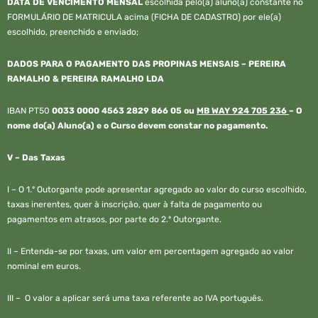
DATA DE VENCIMENTO MENSAL
escolhida pelo(a) aluno(a) constante no
FORMULÁRIO DE MATRICULA acima (FICHA DE CADASTRO) por ele(a)
escolhido, preenchido e enviado;
DADOS PARA O PAGAMENTO DAS PROPINAS MENSAIS –
PEREIRA
RAMALHO & PEREIRA RAMALHO LDA
IBAN PT50
0033 0000 4563 2829 866 05 ou
MB WAY 924 705 236
– O
nome do(a) Aluno(a) e o Curso devem constar no pagamento.
V –
Das Taxas
I – O 1.º Outorgante pode apresentar agregado ao valor do curso escolhido,
taxas inerentes, quer à inscrição, quer à falta de pagamento ou
pagamentos em atrasos, por parte do 2.º Outorgante.
II – Entenda-se por taxas, um valor em percentagem agregado ao valor
nominal em euros.
III – O valor a aplicar será uma taxa referente ao IVA português.