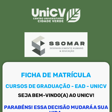
FICHA DE MATRÍCULA
CURSOS DE GRADUAÇÃO - EAD - UNICV
SEJA BEM-VINDO(A) AO UNICV!
PARABÉNS! ESSA DECISÃO MUDARÁ A SUA