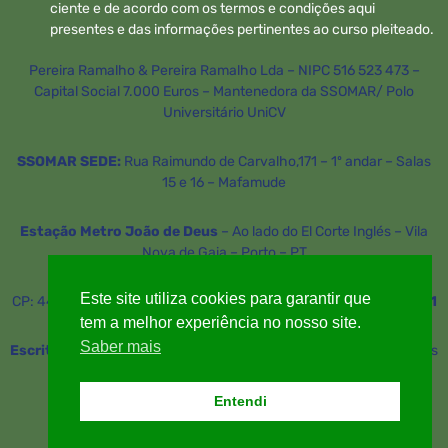
ciente e de acordo com os termos e condições aqui
presentes e das informações pertinentes ao curso pleiteado.
Pereira Ramalho & Pereira Ramalho Lda – NIPC 516 523 473 –
Capital Social 7.000 Euros – Mantenedora da SSOMAR/ Polo
Universitário UniCV
SSOMAR SEDE:
Rua Raimundo de Carvalho,171 – 1º andar – Salas
15 e 16 – Mafamude
Estação Metro João de Deus
– Ao lado do El Corte Inglés – Vila
Nova de Gaia – Porto – PT
Este site utiliza cookies para garantir que
CP: 4430-186 – Fone: (+351) 221 146 053 e
Whatsapp 911 511 411
tem a melhor experiência no nosso site.
Saber mais
Escritório Lisboa:
Avenida Dom João II, 98A – Parque das Nações
– Lisboa
Entendi
CP: 1990-100 –
Whatsapp 913 333 367