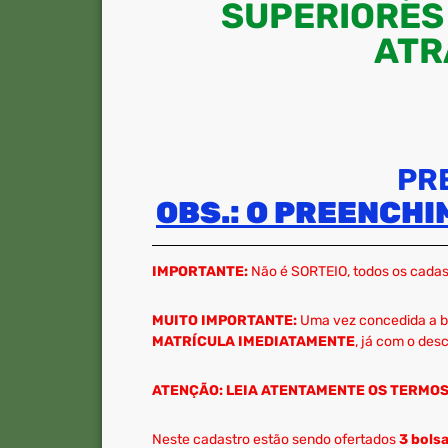
SUPERIORES 
ATR
PR
OBS.: O PREENCH
IMPORTANTE:
Não é SORTEIO, todos os cadast
MUITO IMPORTANTE:
Uma vez concedida a bo
MATRÍCULA
IMEDIATAMENTE
, já com o des
ATENÇÃO: LEIA ATENTAMENTE OS TERMOS
Neste cadastro estão sendo ofertados
3 bols