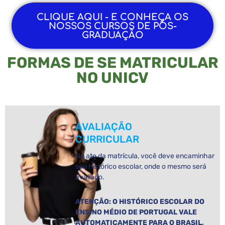
CLIQUE AQUI - E CONHEÇA OS
NOSSOS CURSOS DE PÓS-
GRADUAÇÃO
FORMAS DE SE MATRICULAR
NO UNICV
AVALIAÇÃO
CURRICULAR
No ato da matrícula, você deve encaminhar
seu histórico escolar, onde o mesmo será
avaliado.
ATENÇÃO: O HISTÓRICO ESCOLAR DO
ENSINO MÉDIO DE PORTUGAL VALE
AUTOMATICAMENTE PARA O BRASIL,