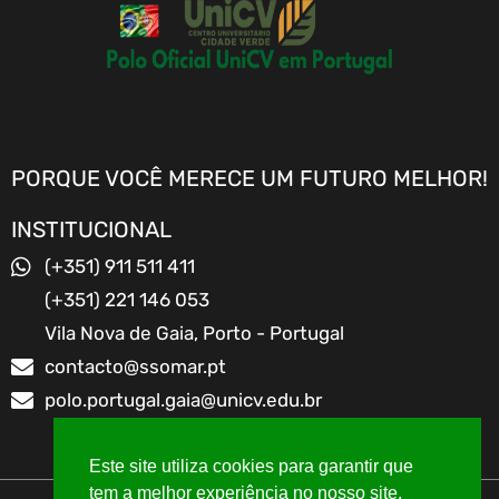
PORQUE VOCÊ MERECE UM FUTURO MELHOR!
INSTITUCIONAL
(+351) 911 511 411
(+351) 221 146 053
Vila Nova de Gaia, Porto - Portugal
contacto@ssomar.pt
polo.portugal.gaia@unicv.edu.br
Este site utiliza cookies para garantir que
tem a melhor experiência no nosso site.